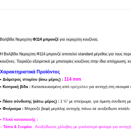
Βαλβίδα Νεροχύτη
Φ114 μπρονζέ
για νεροχύτη κουζίνας
H Βαλβίδα Νεροχύτη Φ114 μπρονζέ
αποτελεί standard μέγεθος για τους πε
κουζίνες. Ταιριάζει εξαιρετικά με μπαταρίες κουζίνας στην ίδια απόχρωση, 
Χαρακτηριστικά Προϊόντος
114
mm
•
Διάμετρος στομίου (άνω μέρος) :
•
Κεντρική βίδα :
Κατασκευασμένη από
ορείχαλκο
για αντοχή στη σκουριά 
•
Πάσο σύνδεσης (κάτω μέρος) :
1 ½” με σπείρωμα, για άμεση σύνδεση με
•
Φινίρισμα :
Μπρονζέ βαφή μεγάλης αντοχής πάνω σε ανοξείδωτο ατσάλι πο
•
Υλικά κατασκευής :
–
Τάπα & Στεφάνι
: Ανοξείδωτος χάλυβας με γυαλιστερό φινίσμα για αντοχ