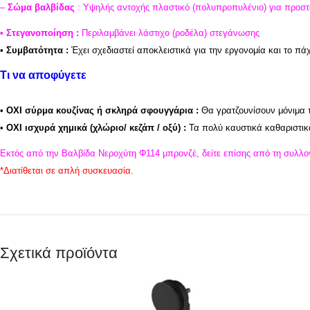
–
Σώμα βαλβίδας
: Υψηλής αντοχής πλαστικό (πολυπροπυλένιο) για προστ
•
Στεγανοποίηση :
Περιλαμβάνει λάστιχο (ροδέλα) στεγάνωσης
•
Συμβατότητα :
Έχει σχεδιαστεί αποκλειστικά για την εργονομία και το πά
Τι να αποφύγετε
•
ΟΧΙ σύρμα κουζίνας ή σκληρά σφουγγάρια :
Θα γρατζουνίσουν μόνιμα τ
•
ΟΧΙ ισχυρά χημικά (χλώριο/ κεζάπ / οξύ) :
Τα πολύ καυστικά καθαριστικ
Εκτός από την Βαλβίδα Νεροχύτη Φ114 μπρονζέ, δείτε επίσης από τη συλλο
*
Διατίθεται σε απλή συσκευασία.
Σχετικά προϊόντα