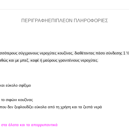
ΠΕΡΙΓΡΑΦΉ
ΕΠΙΠΛΈΟΝ ΠΛΗΡΟΦΟΡΊΕΣ
ρισσότερους σύγχρονους νεροχύτες κουζίνας, διαθέτοντας πάσο σύνδεσης
1 ½
καθώς και με μπεζ, καφέ ή μαύρους γρανιτένιους νεροχύτες.
και εύκολο σφίξιμο
 το σιφώνι κουζίνας
υ δεν ξεφλουδίζει εύκολα από τη χρήση και τα ζεστά νερά
ή στα άλατα και τα απορρυπαντικά