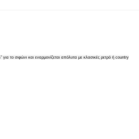
”
γ
ια το σιφώνι και εναρμονίζεται απόλυτα με κλασικές ρετρό ή country