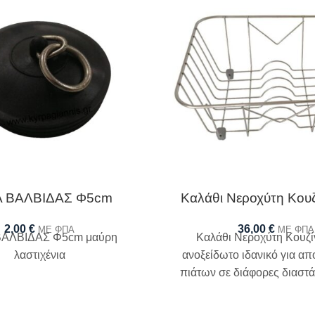
 ΒΑΛΒΙΔΑΣ Φ5cm
Καλάθι Νεροχύτη Κουζ
2,00
€
36,00
€
ΜΕ ΦΠΑ
ΜΕ ΦΠΑ
ΒΑΛΒΙΔΑΣ Φ5cm μαύρη
Καλάθι Νεροχύτη Κουζί
λαστιχένια
ανοξείδωτο ιδανικό για α
πιάτων σε διάφορες διαστάσ
κάθε νεροχύτη