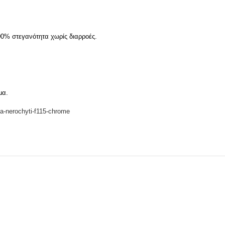
00% στεγανότητα χωρίς διαρροές.
μα.
ida-nerochyti-f115-chrome